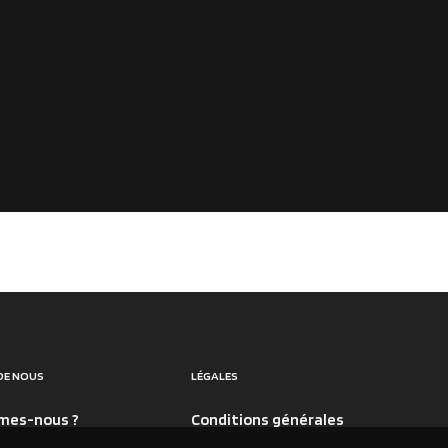
DE NOUS
LÉGALES
mes-nous ?
Conditions générales
olish For Car
Politique de