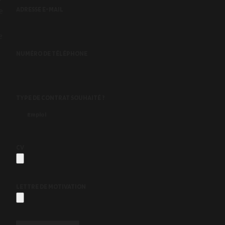
ADRESSE E-MAIL
e
e
NUMÉRO DE TÉLÉPHONE
TYPE DE CONTRAT SOUHAITÉ ?
CV
LETTRE DE MOTIVATION