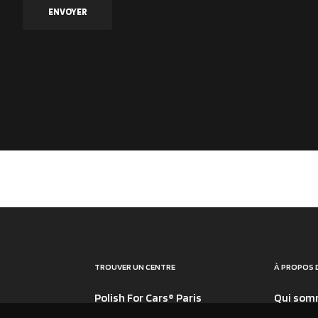
TROUVER UN CENTRE
À PROPOS 
Polish For Cars® Paris
Qui som
Polish For Cars® Créteil
Le blog P