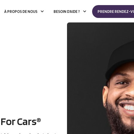
À PROPOS DE NOUS
BESOIN D’AIDE ?
PRENDRE RENDEZ-V
 For Cars®