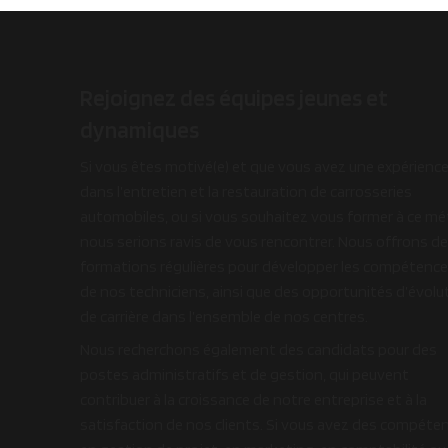
Rejoignez des équipes jeunes et
dynamiques
Si vous êtes motivé(e) et que vous avez une expérienc
dans l’entretien et la restauration de carrosseries
automobiles, ou si vous souhaitez vous former à ce mét
nous serions ravis de vous rencontrer. Nous offrons d
formations régulières pour développer les compétenc
de nos techniciens, ainsi que des opportunités d’évolu
de carrière dans l’ensemble de nos centres.
Nous recherchons également des candidats pour des
postes administratifs et de gestion, qui peuvent
contribuer à la croissance de notre entreprise et à la
satisfaction de nos clients. Si vous avez des compéte