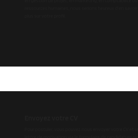
en gestion de projet, en marketing, en comptabilité ou
ressources humaines, nous serions heureux d’en savoir
plus sur votre profil.
Envoyez votre CV
Pour postuler, vous pouvez nous envoyer votre CV et 
lettre de motivation via le formulaire de candidature su