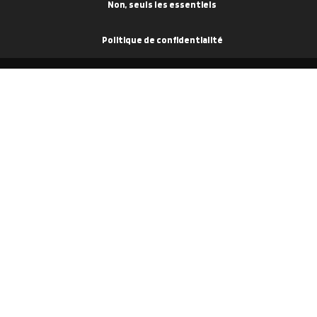
Non, seuls les essentiels
Politique de confidentialité
TROUVER UN CENTRE
À PROPOS 
Polish For Cars® Paris
Qui som
Polish For Cars® Créteil
Le blog P
Polish For Cars® Lyon
Devenir 
rayures
Polish For Cars®
Recrut
que de
Bordeaux
Espace 
Polish For Cars® Lille
Partena