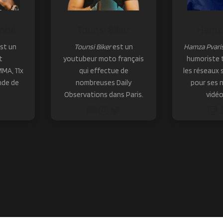
umbé
Tounsi Biker
Hamza
st un
Tounsi Biker
est un
Hamza Pvari
t
youtubeur moto français
humoriste t
MMA, 11x
qui effectue de
les réseaux 
nde de
nombreuses Daily
pour ses 
Observations dans Paris.
vidéo