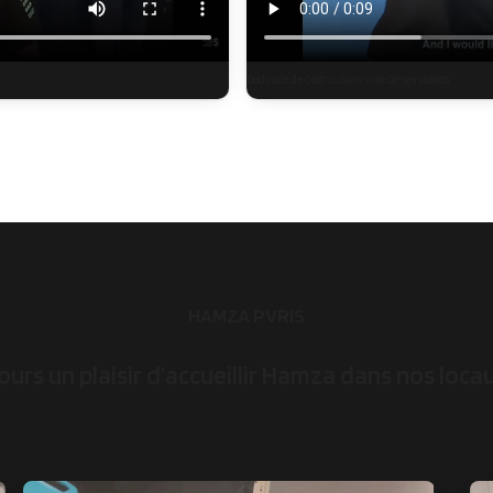
Dédicace de Cédric dans une de ses vidéos.
HAMZA PVRIS
ours un plaisir d’accueillir Hamza dans nos loca