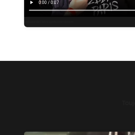
Dédicace de Cédric après une victoire.
Touj