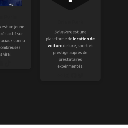
 Pvris
Drive Park
s
est un jeune
Drive Park
est une
rès actif sur
plateforme de
location de
sociaux connu
voiture
de luxe, sport et
nombreuses
prestige auprès de
s viral.
prestataires
expérimentés.