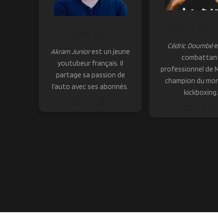
Cédric Do
Akram Junior
Cédric Doumbé
e
Akram Junior
est un jeune
combattan
youtubeur français. Il
professionnel de 
partage sa passion de
champion du mo
l’auto avec ses abonnés.
kickboxing.