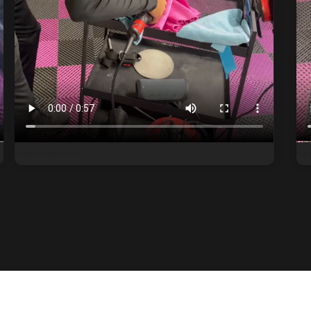
« Ce genre de client »
« Le